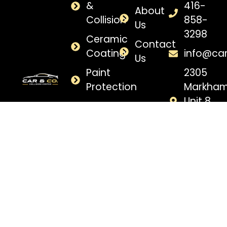
&
416-
About
Collision
858-
Us
3298
Ceramic
Contact
Coating
info@ca
Us
Paint
2305
Protection
Markham
Unit 8,
Paint
Scarbor
Correction
ON, M1B
Car-
Detailing
Window
Tinting