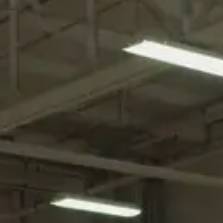
EN
CAR &
CO.